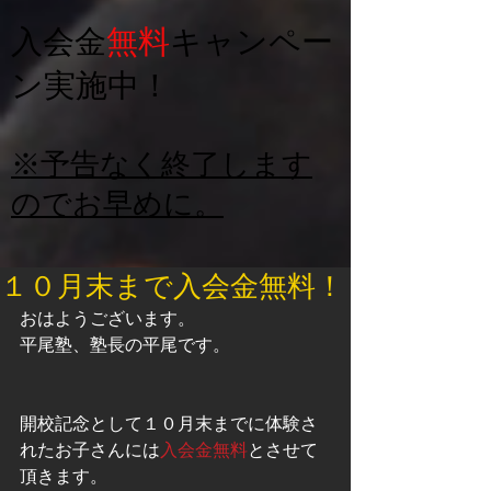
入会金
無料
キャンペー
ン実施中！
※予告なく終了します
のでお早めに。
１０月末まで入会金無料！
おはようございます。 
平尾塾、塾長の平尾です。 
開校記念として１０月末までに体験さ
れたお子さんには
入会金無料
とさせて
頂きます。 