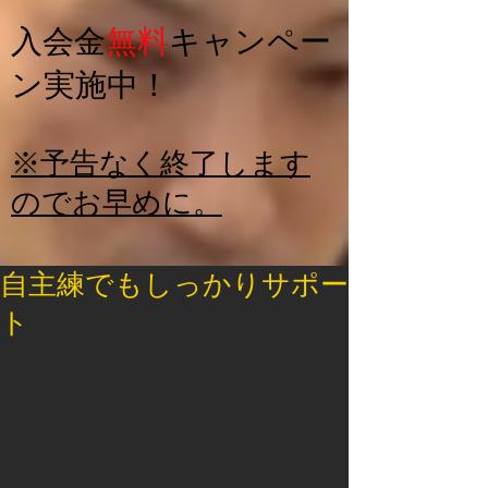
入会金
無料
キャンペー
ン実施中！
※予告なく終了します
のでお早めに。
自主練でもしっかりサポー
ト